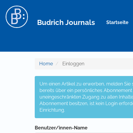
Hauptnavigation
Hauptinhalt
Sidebar
Budrich Journals
Startseite
Home
Einloggen
Um einen Artikel zu erwerben, melden Sie si
bereits über ein persönliches Abonnement v
uneingeschränkten Zugang zu allen Inhalten z
Abonnement besitzen, ist kein Login erford
Einrichtung.
Benutzer/innen-Name