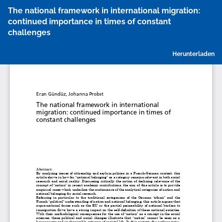
Zu
The national framework in international migration:
Artikeldetails
continued importance in times of constant
zurückkehren
challenges
P
Herunterladen
h