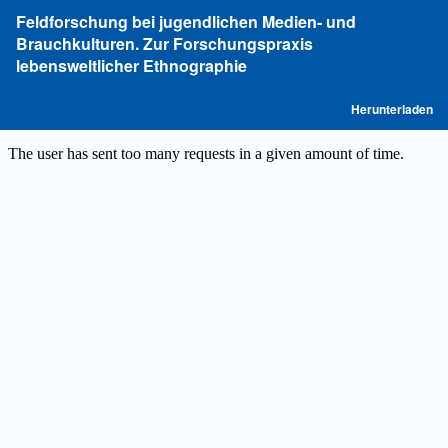
Zu
Feldforschung bei jugendlichen Medien- und
Artikeldetails
Brauchkulturen. Zur Forschungspraxis
zurückkehren
lebensweltlicher Ethnographie
P
Herunterladen
he