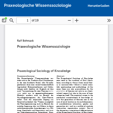
Zu
P
Praxeologische Wissenssoziologie
Herunterladen
Artikeldetails
h
zurückkehren