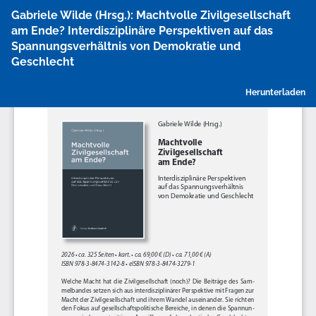
Zu
Gabriele Wilde (Hrsg.): Machtvolle Zivilgesellschaft
Artikeldetails
am Ende? Interdisziplinäre Perspektiven auf das
zurückkehren
Spannungsverhältnis von Demokratie und
Geschlecht
P
Herunterladen
h