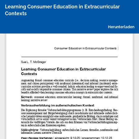
Zu
Learning Consumer Education in Extracurricular
Artikeldetails
Contexts
zurückkehren
P
Herunterladen
h