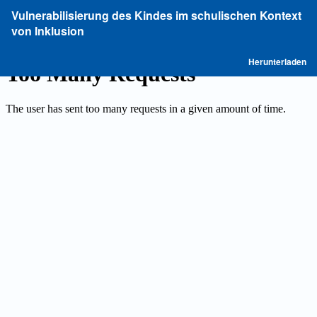
Zu
Vulnerabilisierung des Kindes im schulischen Kontext
Artikeldetails
von Inklusion
zurückkehren
P
Herunterladen
he