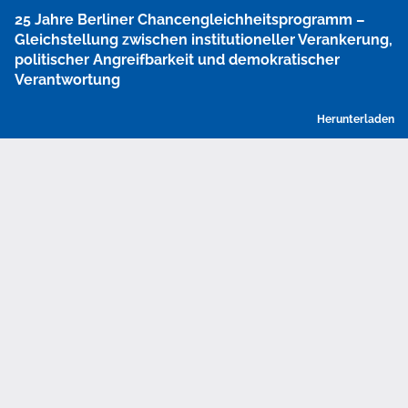
Zu
25 Jahre Berliner Chancengleichheitsprogramm –
Artikeldetails
Gleichstellung zwischen institutioneller Verankerung,
zurückkehren
politischer Angreifbarkeit und demokratischer
Verantwortung
P
Herunterladen
h