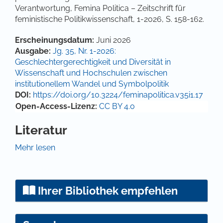
Verantwortung, Femina Politica – Zeitschrift für
feministische Politikwissenschaft, 1-2026, S. 158-162.
Artikel-Details
Erscheinungsdatum:
Juni 2026
Ausgabe:
Jg. 35, Nr. 1-2026:
Geschlechtergerechtigkeit und Diversität in
Wissenschaft und Hochschulen zwischen
institutionellem Wandel und Symbolpolitik
DOI:
https://doi.org/10.3224/feminapolitica.v35i1.17
Open-Access-Lizenz:
CC BY 4.0
Literatur
Haug, Gerald/Krieg, Thomas/Auer, Marietta/Barner,
Mehr lesen
Andreas/Broer, Franziska/Fabio, Udo Di/Engels,
Dieter/Gruss, Peter/Hornig, Franziska/Kreutz-Gers,
Waltraud/Krull Wilhelm/Kühl, Stefan/Stückradt,
Ihrer Bibliothek empfehlen
Michael/Voßkuhle, Andreas, 2025: Mehr Freiheit –
weniger Regulierung: Vorschläge für die
Entbürokratisierung des Wissenschaftssystems.