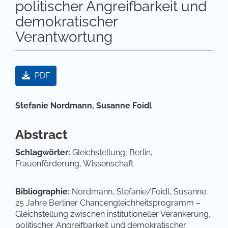
politischer Angreifbarkeit und
demokratischer
Verantwortung
Artikel-Sidebar
PDF
Hauptsächlicher Artikelinhalt
Stefanie Nordmann,
Susanne Foidl
Abstract
Schlagwörter:
Gleichstellung, Berlin,
Frauenförderung, Wissenschaft
Bibliographie:
Nordmann, Stefanie/Foidl, Susanne:
25 Jahre Berliner Chancengleichheitsprogramm –
Gleichstellung zwischen institutioneller Verankerung,
politischer Angreifbarkeit und demokratischer