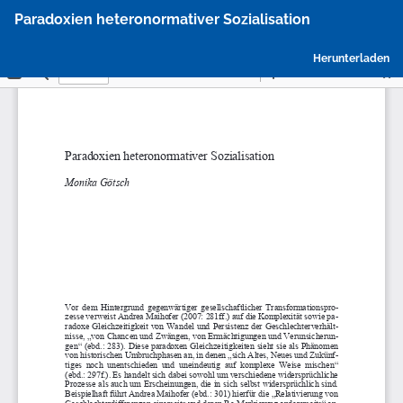
Zu
Paradoxien heteronormativer Sozialisation
Artikeldetails
zurückkehren
P
Herunterladen
h