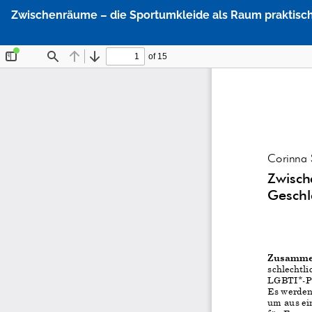
Zu
Zwischenräume – die Sportumkleide als Raum praktisch
Artikeldetails
zurückkehren