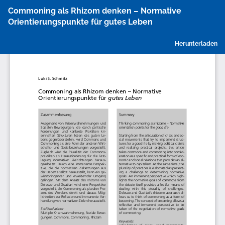
Zu
Commoning als Rhizom denken – Normative
Artikeldetails
Orientierungspunkte für gutes Leben
zurückkehren
P
Herunterladen
h