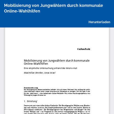
Zu
Mobilisierung von Jungwählern durch kommunale
Artikeldetails
Online-Wahlhilfen
zurückkehren
P
Herunterladen
h