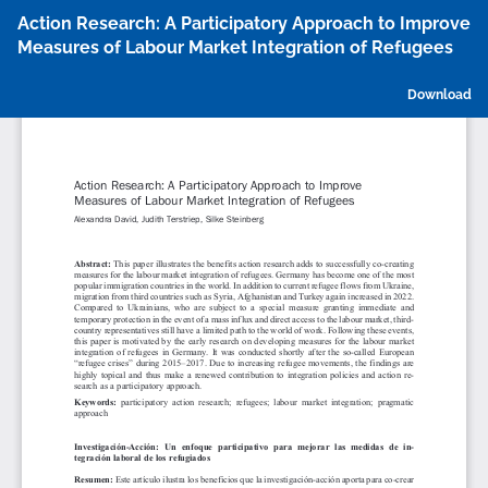
Return
Action Research: A Participatory Approach to Improve
to
Measures of Labour Market Integration of Refugees
Article
Details
D
Download
P