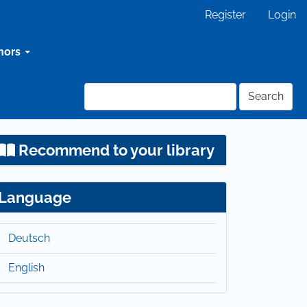
Register
Login
hors
Search
Recommend to your library
Language
Deutsch
English