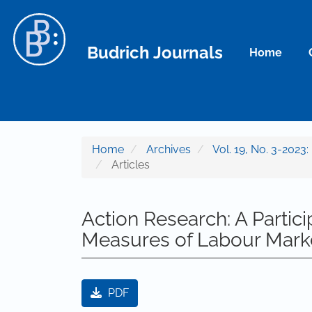
Main Navigation
Main Content
Sidebar
Budrich Journals
Home
Home
Archives
Vol. 19, No. 3-2023:
Articles
Action Research: A Partic
Measures of Labour Marke
Article Sidebar
PDF