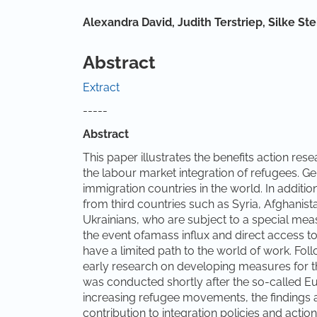
Main Article Content
Alexandra David,
Judith Terstriep,
Silke St
Abstract
Extract
-----
Abstract
This paper illustrates the benefits action re
the labour market integration of refugees.
immigration countries in the world. In additi
from third countries such as Syria, Afghanis
Ukrainians, who are subject to a special me
the event ofamass influx and direct access to
have a limited path to the world of work. Fol
early research on developing measures for th
was conducted shortly after the so-called E
increasing refugee movements, the findings 
contribution to integration policies and actio