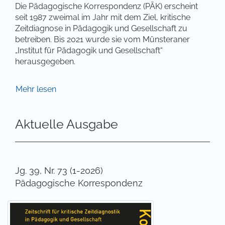
Die Pädagogische Korrespondenz (PÄK) erscheint
seit 1987 zweimal im Jahr mit dem Ziel, kritische
Zeitdiagnose in Pädagogik und Gesellschaft zu
betreiben. Bis 2021 wurde sie vom Münsteraner
„Institut für Pädagogik und Gesellschaft“
herausgegeben.
Die kritische Zeitdiagnose geschieht: a) durch
Mehr lesen
Fallstudien, die sich Sachverhalten der Wirklichkeit
von Erziehung, Bildung und Didaktik auf der Basis
Aktuelle Ausgabe
von natürlichen Protokollen widmen, b) durch
Essays, mit denen das kritische Denken seine
diagnostische Kraft gegenüber dem „Stand der
Dinge“ beweist, c) durch historische Texte, deren
erneute Lektüre ansteht, d) durch Darstellung von
Jg. 39, Nr. 73 (1-2026)
Ergebnissen der pädagogisch-empirischen
Pädagogische Korrespondenz
Forschung, e) durch Studien, die den Blick auf
bislang von der Pädagogik unerschlossenes Terrain
richten.