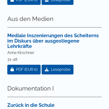
Aus den Medien
Mediale Inszenierungen des Scheiterns
im Diskurs über ausgestiegene
Lehrkräfte
Anne Kirschner
31-48
Zugang für Abonnent/innen oder durch Zahlung ei
PDF
(EUR 6)
Leseprobe
Dokumentation I
Zurück in die Schule