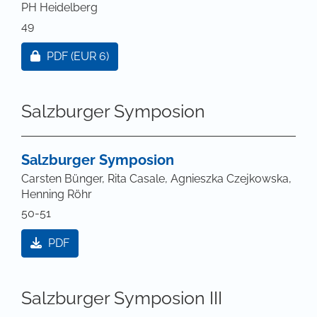
PH Heidelberg
49
Zugang für Abonnent/innen oder durch Zahlung ei
PDF
(EUR 6)
Salzburger Symposion
Salzburger Symposion
Carsten Bünger, Rita Casale, Agnieszka Czejkowska,
Henning Röhr
50-51
PDF
Salzburger Symposion III