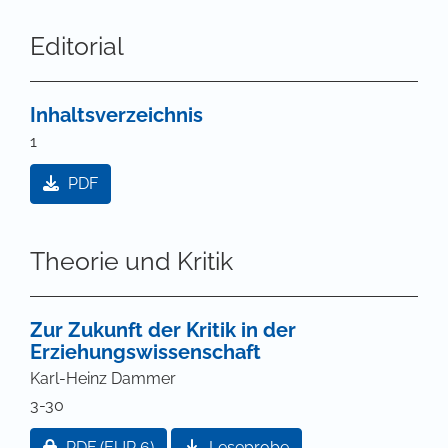
Editorial
Inhaltsverzeichnis
1
PDF
Theorie und Kritik
Zur Zukunft der Kritik in der
Erziehungswissenschaft
Karl-Heinz Dammer
3-30
Zugang für Abonnent/innen oder durch Zahlung ei
PDF
(EUR 6)
Leseprobe