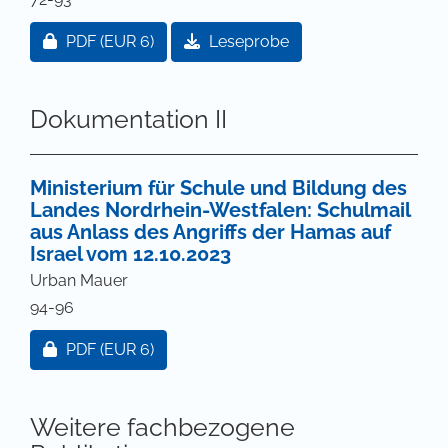
Zugang für Abonnent/innen oder durch Zahlung ei
PDF
(EUR 6)
Leseprobe
Dokumentation II
Ministerium für Schule und Bildung des
Landes Nordrhein-Westfalen: Schulmail
aus Anlass des Angriffs der Hamas auf
Israel vom 12.10.2023
Urban Mauer
94-96
Zugang für Abonnent/innen oder durch Zahlung ei
PDF
(EUR 6)
Weitere fachbezogene