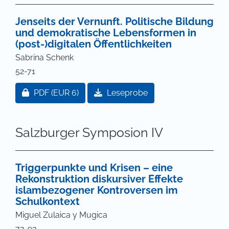
Jenseits der Vernunft. Politische Bildung
und demokratische Lebensformen in
(post-)digitalen Öffentlichkeiten
Sabrina Schenk
52-71
Zugang für Abonnent/innen oder durch Zahlung ei
PDF
(EUR 6)
Leseprobe
Salzburger Symposion IV
Triggerpunkte und Krisen – eine
Rekonstruktion diskursiver Effekte
islambezogener Kontroversen im
Schulkontext
Miguel Zulaica y Mugica
72-93