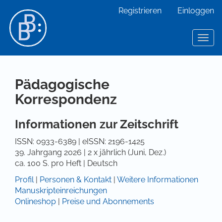
Hauptnavigation
Registrieren
Einloggen
Hauptinhalt
Sidebar
Toggl
Pädagogische
Korrespondenz
Informationen zur Zeitschrift
ISSN: 0933-6389 | eISSN: 2196-1425
39. Jahrgang 2026 | 2 x jährlich (Juni, Dez.)
ca. 100 S. pro Heft | Deutsch
Profil
|
Personen & Kontakt
|
Weitere Informationen
Manuskripteinreichungen
Onlineshop
|
Preise und Abonnements