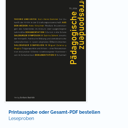
Die Pädagogische Korrespondenz bietet ein breites
Spektrum kritischer Pädagogik. Die Beiträge liefern
methodenbewusst eine genaue Argumentation und
sind für lesende Praktiker*innen genauso erhellend
wie für Wissenschaftler*innen.
Informationen für Autor*innen
|
Informationen für
Bibliothekar*innen
|
Informationen für Leser*innen
Zeitschriften-Onlineshop
|
Preise
|
Mediadaten
|
E-
Mail-Alerts
|
Newsletter
|
FAQ
|
Kontakt
Printausgabe oder Gesamt-PDF bestellen
Leseproben