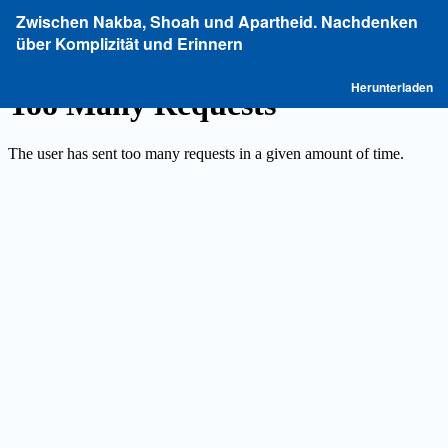
Zu
Zwischen Nakba, Shoah und Apartheid. Nachdenken
Artikeldetails
über Komplizität und Erinnern
zurückkehren
P
Herunterladen
he