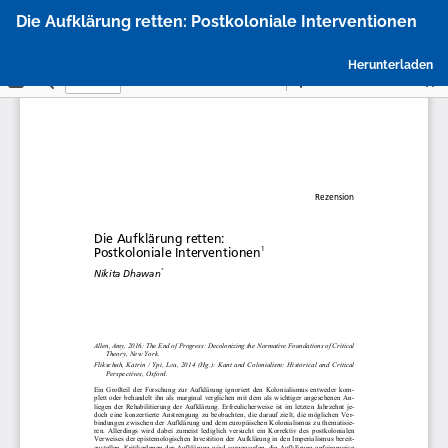
Zu
Die Aufklärung retten: Postkoloniale Interventionen
Artikeldetails
zurückkehren
P
Herunterladen
h