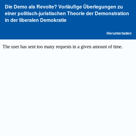
Zu
Die Demo als Revolte? Vorläufige Überlegungen zu
Artikeldetails
einer politisch-juristischen Theorie der Demonstration
zurückkehren
in der liberalen Demokratie
P
Herunterladen
he