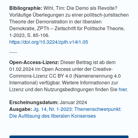
Bibliographie:
Wihl, Tim: Die Demo als Revolte?
Vorläufige Überlegungen zu einer politisch-juristischen
Theorie der Demonstration in der liberalen
Demokratie, ZPTh – Zeitschrift für Politische Theorie,
1-2023, S. 85-106.
https://doi.org/10.3224/zpth.v14i1.05
-----
Open-Access-Lizenz:
Dieser Beitrag ist ab dem
01.02.2024 im Open Access unter der Creative-
Commons-Lizenz CC BY 4.0 (Namensnennung 4.0
International) verfügbar. Weitere Informationen zur
Lizenz und den Nutzungsbedingungen finden Sie
hier
.
Artikel-Details
Erscheinungsdatum:
Januar 2024
Ausgabe:
Jg. 14, Nr. 1-2023: Themenschwerpunkt:
Die Auflösung des liberalen Konsenses