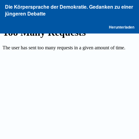
Zu
Die Körpersprache der Demokratie. Gedanken zu einer
Artikeldetails
jüngeren Debatte
zurückkehren
P
Herunterladen
he