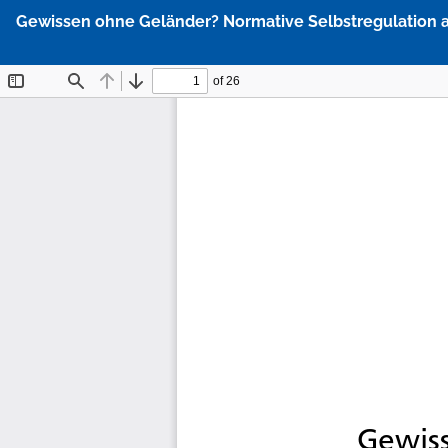
Zu
Gewissen ohne Geländer? Normative Selbstregulation a
Artikeldetails
zurückkehren