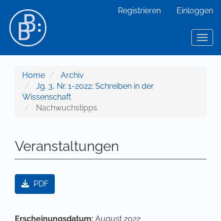
Hauptnavigation
Registrieren
Einloggen
Hauptinhalt
Sidebar
Toggl
Home
Archiv
Jg. 3, Nr. 1-2022: Schreiben in der
Wissenschaft
Nachwuchstipps
Veranstaltungen
Artikel-Sidebar
PDF
Hauptsächlicher Artikelinhalt
Artikel-Details
Erscheinungsdatum:
August 2022