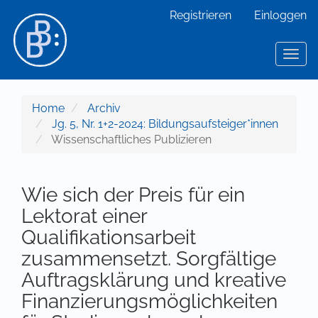
Hauptnavigation
Registrieren
Einloggen
Hauptinhalt
Sidebar
Toggl
Home
Archiv
Jg. 5, Nr. 1+2-2024: Bildungsaufsteiger*innen
Wissenschaftliches Publizieren
Wie sich der Preis für ein
Lektorat einer
Qualifikationsarbeit
zusammensetzt. Sorgfältige
Auftragsklärung und kreative
Finanzierungsmöglichkeiten