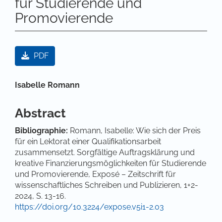
für Studierende und
Promovierende
Artikel-Sidebar
PDF
Hauptsächlicher Artikelinhalt
Isabelle Romann
Abstract
Bibliographie:
Romann, Isabelle: Wie sich der Preis
für ein Lektorat einer Qualifikationsarbeit
zusammensetzt. Sorgfältige Auftragsklärung und
kreative Finanzierungsmöglichkeiten für Studierende
und Promovierende, Exposé – Zeitschrift für
wissenschaftliches Schreiben und Publizieren, 1+2-
2024, S. 13-16.
https://doi.org/10.3224/expose.v5i1-2.03