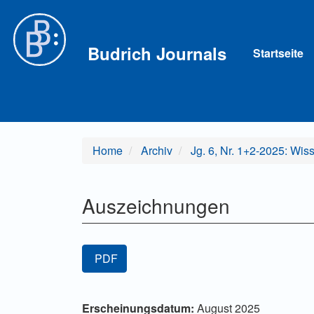
Hauptnavigation
Hauptinhalt
Sidebar
Budrich Journals
Startseite
Home
Archiv
Jg. 6, Nr. 1+2-2025: Wis
Auszeichnungen
Artikel-
PDF
Sidebar
Hauptsächlicher
Artikel-
Erscheinungsdatum:
August 2025