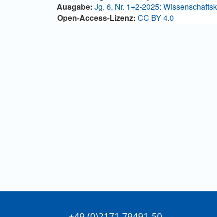
Artikelinhalt
Details
Ausgabe:
Jg. 6, Nr. 1+2-2025: Wissenschaftsk
Open-Access-Lizenz:
CC BY 4.0
+49 (0)2171 79491-50