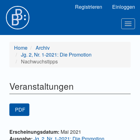
Hauptnavigation
Registrieren
Einloggen
Hauptinhalt
Sidebar
Toggl
Home
Archiv
Jg. 2, Nr. 1-2021: Die Promotion
Nachwuchstipps
Veranstaltungen
Artikel-Sidebar
PDF
Hauptsächlicher Artikelinhalt
Artikel-Details
Erscheinungsdatum:
Mai 2021
Ausgabe:
Jg. 2, Nr. 1-2021: Die Promotion