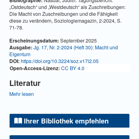
Bibliographie:
Nasdal, Judith: Tagungsbericht:
„Ostdeutsch“ und „Westdeutsch“ als Zuschreibungen:
Die Macht von Zuschreibungen und die Fähigkeit
diese zu verändern, Soziologiemagazin, 2-2024, S.
71-78.
Artikel-Details
Erscheinungsdatum:
September 2025
Ausgabe:
Jg. 17, Nr. 2-2024 (Heft 30): Macht und
Eigentum
DOI:
https://doi.org/10.3224/soz.v17i2.05
Open-Access-Lizenz:
CC BY 4.0
Literatur
Behrmann, L., Gamper, M., & Haag, H. (2024):
Mehr lesen
Vergessene Ungleichheiten: Biographische
Erzählungen ostdeutscher Professor*innen. transcript.
https://doi.org/10.1515/9783839464199
Ihrer Bibliothek empfehlen
Forschungsinstituts Gesellschaftlicher Zusammenhalt
(2024): Ist die Wende zu Ende? Ausstellung,
Erinnerung, Gespräche [Ausstellung] im Rahmen von