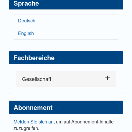
Sprache
Solidaritätsgeschichten.
https://www.solidaritaetsgeschichten.de/ist-die-wende-
zu-ende/
Deutsch
Schönherr, M. (2021): Umwelt im Osten. [Online-
English
Datenprojekt]. Hoferichter & Jacobs/MDR.
https://umwelt-im-osten.de/
Fachbereiche
Gesellschaft
Abonnement
Melden Sie sich an,
um auf Abonnement-Inhalte
zuzugreifen.