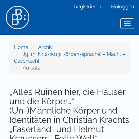
Hauptnavigation
Registrieren
Einloggen
Hauptinhalt
Sidebar
Toggl
Home
Archiv
Jg. 19, Nr. 2-2013: Körper(-sprache) – Macht –
Geschlecht
Aufsatz
„Alles Ruinen hier, die Häuser
und die Körper…“
(Un-)Männliche Körper und
Identitäten in Christian Krachts
„Faserland“ und Helmut
Kraussers „Fette Welt“