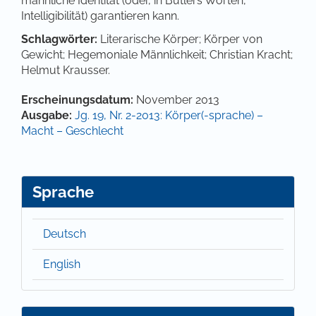
männliche Identität (oder, in Butlers Worten,
Intelligibilität) garantieren kann.
Schlagwörter:
Literarische Körper; Körper von
Gewicht; Hegemoniale Männlichkeit; Christian Kracht;
Helmut Krausser.
Artikel-Details
Erscheinungsdatum:
November 2013
Ausgabe:
Jg. 19, Nr. 2-2013: Körper(-sprache) –
Macht – Geschlecht
Sprache
Deutsch
English