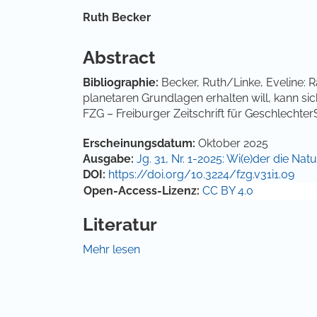
Hauptsächlicher Artikelinha
Ruth Becker
Abstract
Bibliographie:
Becker, Ruth/Linke, Eveline: R
planetaren Grundlagen erhalten will, kann sic
FZG – Freiburger Zeitschrift für GeschlechterS
Artikel-Details
Erscheinungsdatum:
Oktober 2025
Ausgabe:
Jg. 31, Nr. 1-2025: Wi(e)der die Nat
DOI:
https://doi.org/10.3224/fzg.v31i1.09
Open-Access-Lizenz:
CC BY 4.0
Literatur
Becker, Ruth/Linke, Eveline (2015): Mehr a
Mehr lesen
Euphorie und Ernüchterung. Sulzbach: Ulrike
Becker, Ruth (2010a): Lebens- und Wohnformen
Frauen- und Geschlechterforschung, 3. erwei