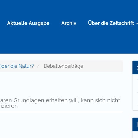
Aktuelle Ausgabe
Archiv
Über die Zeitschrift
e)der die Natur?
Debattenbeiträge
aren Grundlagen erhalten will, kann sich nicht
izieren
 Zahlung einer Gebühr