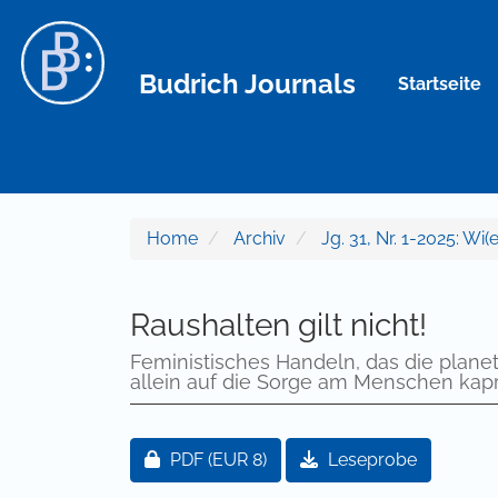
Hauptnavigation
Hauptinhalt
Sidebar
Budrich Journals
Startseite
Home
Archiv
Jg. 31, Nr. 1-2025: Wi(
Raushalten gilt nicht!
Feministisches Handeln, das die planet
allein auf die Sorge am Menschen kapr
Artikel-Sidebar
Zugang für Abonnent/innen oder durch
PDF
(EUR 8)
Leseprobe