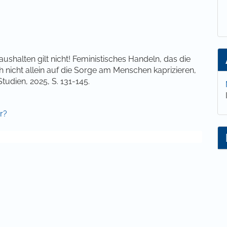
lt
aushalten gilt nicht! Feministisches Handeln, das die
h nicht allein auf die Sorge am Menschen kaprizieren,
tudien, 2025, S. 131-145.
ur?
ls schöner Wohnen. Frauenwohnprojekte zwischen
 Helmer.
. In: Becker, R./Kortendiek, B. (Hrsg.): Handbuch
terte Auflage, Wiesbaden: Springer, S. 461–470.