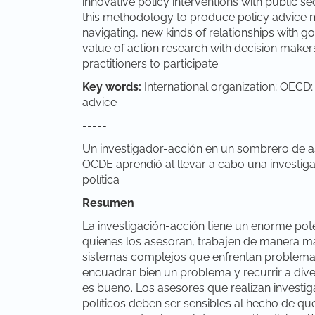
innovative policy interventions with public 
this methodology to produce policy advice 
navigating, new kinds of relationships with g
value of action research with decision makers
practitioners to participate.
Key words:
International organization; OECD;
advice
-----
Un investigador-acción en un sombrero de as
OCDE aprendió al llevar a cabo una investigac
política
Resumen
La investigación-acción tiene un enorme pote
quienes los asesoran, trabajen de manera más 
sistemas complejos que enfrentan problemas
encuadrar bien un problema y recurrir a di
es bueno. Los asesores que realizan investig
políticos deben ser sensibles al hecho de q