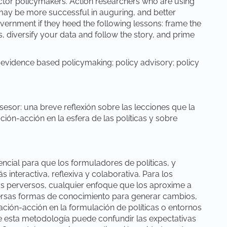
sector policymakers. Action researchers who are using
may be more successful in auguring, and better
overnment if they heed the following lessons: frame the
, diversify your data and follow the story, and prime
 evidence based policymaking; policy advisory; policy
esor: una breve reflexión sobre las lecciones que la
ión-acción en la esfera de las políticas y sobre
ncial para que los formuladores de políticas, y
interactiva, reflexiva y colaborativa. Para los
 perversos, cualquier enfoque que los aproxime a
versas formas de conocimiento para generar cambios,
ación-acción en la formulación de políticas o entornos
ue esta metodología puede confundir las expectativas