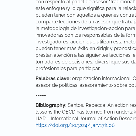
con respecto al papel de asesor “tradicional
este enfoque (y lo que significa para la rela
pueden tener con aquellos a quienes contrata
comparte lecciones de un asesor que trabaj
la metodología de investigación-acción para r
innovadoras con los responsables de la formu
investigadores-acción que utilizan esta met
pueden tener más éxito en dirigir y pronostic
prestan atención a las siguientes lecciones: 
tomadores de decisiones, diversifique sus dat
profesionales para participar.
Palabras clave:
organización internacional; 
asesor de políticas; asesoramiento sobre polí
-----
Bibliography:
Santos, Rebecca: An action rese
lessons the OECD has learned from undertakin
IJAR – International Journal of Action Researc
https://doi.org/10.3224/ijar.v17i1.06