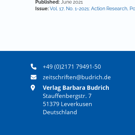
Article Details
Published:
June 2021
Issue:
Vol. 17, No. 1-2021: Action Research, Po
+49 (0)2171 79491-50
zeitschriften@budrich.de
Verlag Barbara Budrich
Stauffenbergstr. 7
51379 Leverkusen
Deutschland