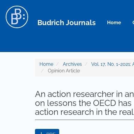
Main Navigation
Main Content
Sidebar
Budrich Journals
Home
Home
Archives
Vol. 17, No. 1-2021:
Opinion Article
An action researcher in an 
on lessons the OECD has 
action research in the rea
Article Sidebar