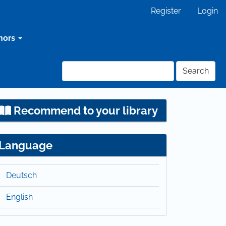
Register
Login
hors
Search
Recommend to your library
Language
Deutsch
English