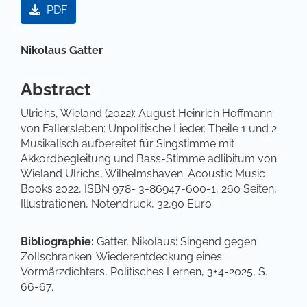
PDF
Hauptsächlicher Artikelinhalt
Nikolaus Gatter
Abstract
Ulrichs, Wieland (2022): August Heinrich Hoffmann
von Fallersleben: Unpolitische Lieder. Theile 1 und 2.
Musikalisch aufbereitet für Singstimme mit
Akkordbegleitung und Bass-Stimme adlibitum von
Wieland Ulrichs, Wilhelmshaven: Acoustic Music
Books 2022, ISBN 978- 3-86947-600-1, 260 Seiten,
Illustrationen, Notendruck, 32,90 Euro
Bibliographie:
Gatter, Nikolaus: Singend gegen
Zollschranken: Wiederentdeckung eines
Vormärzdichters, Politisches Lernen, 3+4-2025, S.
66-67.