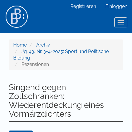
Hauptnavigation
Registrieren
Einloggen
Hauptinhalt
Sidebar
Toggl
Home
Archiv
Jg. 43, Nr. 3+4-2025: Sport und Politische
Bildung
Rezensionen
Singend gegen
Zollschranken:
Wiederentdeckung eines
Vormärzdichters
Artikel-Sidebar