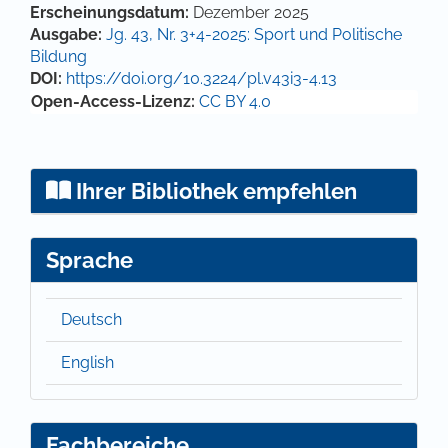
Artikel-Details
Erscheinungsdatum:
Dezember 2025
Ausgabe:
Jg. 43, Nr. 3+4-2025: Sport und Politische
Bildung
DOI:
https://doi.org/10.3224/pl.v43i3-4.13
Open-Access-Lizenz:
CC BY 4.0
Ihrer Bibliothek empfehlen
Sprache
Deutsch
English
Fachbereiche