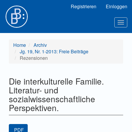
Hauptnavigation
Registrieren
Einloggen
Hauptinhalt
Sidebar
Togg
navig
Home
Archiv
Jg. 19, Nr. 1-2013: Freie Beiträge
Rezensionen
Die interkulturelle Familie.
Literatur- und
sozialwissenschaftliche
Perspektiven.
Artikel-
PDF