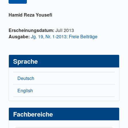
Sidebar
Hauptsächlicher
Hamid Reza Yousefi
Artikelinhalt
Artikel-
Erscheinungsdatum:
Juli 2013
Details
Ausgabe:
Jg. 19, Nr. 1-2013: Freie Beiträge
Sprache
Deutsch
English
Fachbereiche