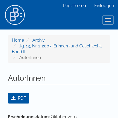
Hauptnavigation
Registrieren
Einloggen
Hauptinhalt
Sidebar
Toggl
Home
Archiv
Jg. 13, Nr. 1-2007: Erinnern und Geschlecht,
Band II
AutorInnen
AutorInnen
Artikel-Sidebar
PDF
Hauptsächlicher Artikelinhalt
Artikel-Details
Erscheinungsdatum:
Oktober 2007