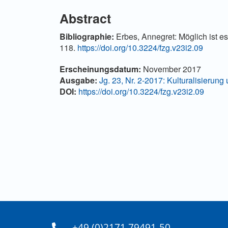
Abstract
Bibliographie:
Erbes, Annegret: Möglich ist es 
118.
https://doi.org/10.3224/fzg.v23i2.09
Artikel-Details
Erscheinungsdatum:
November 2017
Ausgabe:
Jg. 23, Nr. 2-2017: Kulturalisierun
DOI:
https://doi.org/10.3224/fzg.v23i2.09
+49 (0)2171 79491-50