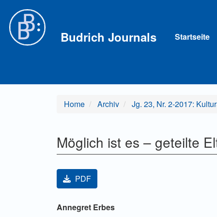
Hauptnavigation
Hauptinhalt
Sidebar
Budrich Journals
Startseite
Home
Archiv
Jg. 23, Nr. 2-2017: Kult
Möglich ist es – geteilte E
Artikel-Sidebar
PDF
Hauptsächlicher Artikelinha
Annegret Erbes