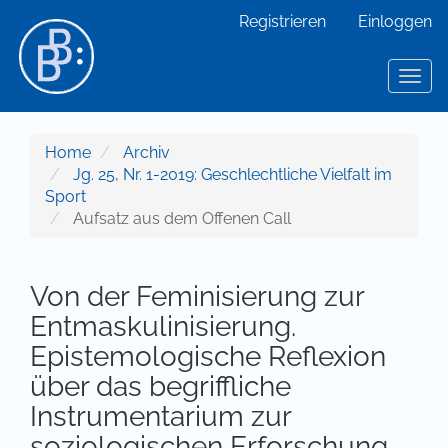
Hauptnavigation
Registrieren
Einloggen
Hauptinhalt
Sidebar
Toggl
Home
Archiv
Jg. 25, Nr. 1-2019: Geschlechtliche Vielfalt im
Sport
Aufsatz aus dem Offenen Call
Von der Feminisierung zur
Entmaskulinisierung.
Epistemologische Reflexion
über das begriffliche
Instrumentarium zur
soziologischen Erforschung