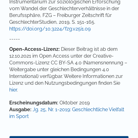
Instrumentarium zur soziologischen Erforschung
vom Wandel der Geschlechterverhältnisse in der
Berufssphäre, FZG – Freiburger Zeitschrift für
GeschlechterStudien, 2019, S. 151-165.
https://doi.org/10.3224/fzg.v25i1.09
-----
Open-Access-Lizenz:
Dieser Beitrag ist ab dem
12.10.2021 im Open Access unter der Creative-
Commons-Lizenz CC BY-SA 4.0 (Namensnennung –
Weitergabe unter gleichen Bedingungen 4.0
International) verfügbar. Weitere Informationen zur
Lizenz und den Nutzungsbedingungen finden Sie
hier
.
Artikel-Details
Erscheinungsdatum:
Oktober 2019
Ausgabe:
Jg. 25, Nr. 1-2019: Geschlechtliche Vielfalt
im Sport