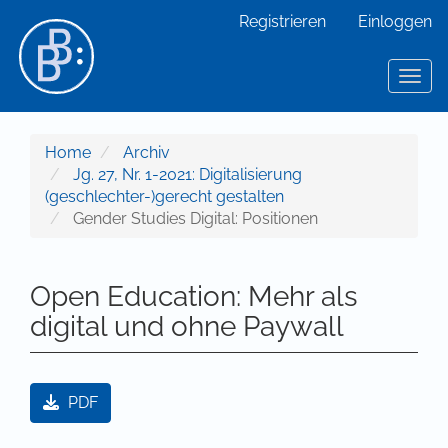
Hauptnavigation
Registrieren
Einloggen
Hauptinhalt
Sidebar
Toggl
Home
Archiv
Jg. 27, Nr. 1-2021: Digitalisierung
(geschlechter-)gerecht gestalten
Gender Studies Digital: Positionen
Open Education: Mehr als
digital und ohne Paywall
Artikel-Sidebar
PDF