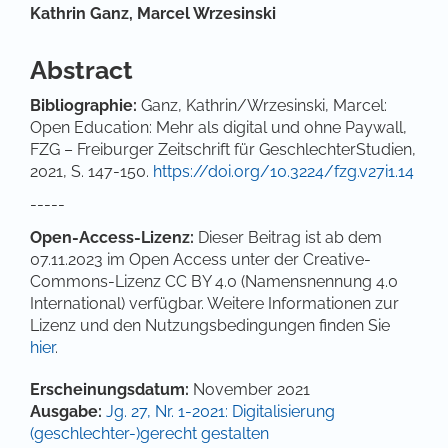
Hauptsächlicher Artikelinhalt
Kathrin Ganz,
Marcel Wrzesinski
Abstract
Bibliographie:
Ganz, Kathrin/Wrzesinski, Marcel:
Open Education: Mehr als digital und ohne Paywall,
FZG – Freiburger Zeitschrift für GeschlechterStudien,
2021, S. 147-150.
https://doi.org/10.3224/fzg.v27i1.14
-----
Open-Access-Lizenz:
Dieser Beitrag ist ab dem
07.11.2023 im Open Access unter der Creative-
Commons-Lizenz CC BY 4.0 (Namensnennung 4.0
International) verfügbar. Weitere Informationen zur
Lizenz und den Nutzungsbedingungen finden Sie
hier
.
Artikel-Details
Erscheinungsdatum:
November 2021
Ausgabe:
Jg. 27, Nr. 1-2021: Digitalisierung
(geschlechter-)gerecht gestalten