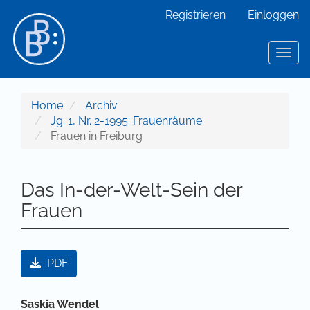
Hauptnavigation
Registrieren
Einloggen
Hauptinhalt
Sidebar
Toggl
Home
Archiv
Jg. 1, Nr. 2-1995: Frauenräume
Frauen in Freiburg
Das In-der-Welt-Sein der
Frauen
Artikel-Sidebar
PDF
Hauptsächlicher Artikelinhalt
Saskia Wendel