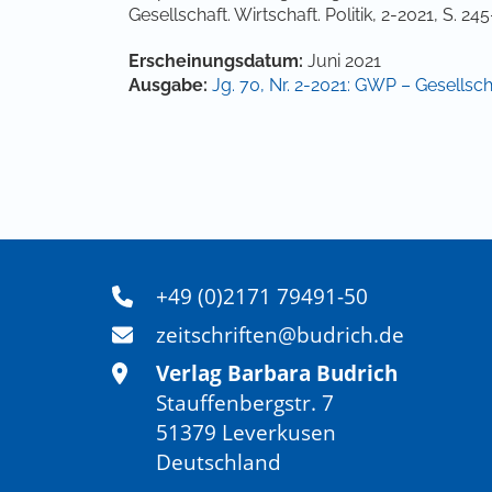
Gesellschaft. Wirtschaft. Politik, 2-2021, S. 24
Artikel-Details
Erscheinungsdatum:
Juni 2021
Ausgabe:
Jg. 70, Nr. 2-2021: GWP – Gesellscha
+49 (0)2171 79491-50
zeitschriften@budrich.de
Verlag Barbara Budrich
Stauffenbergstr. 7
51379 Leverkusen
Deutschland