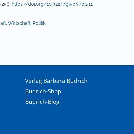
5-256.
https://doi.org/10.3224/gwp.v70i2.11
ft. Wirtschaft. Politik
Verlag Barbara Budrich
Budrich-Shop
Budrich-Blog