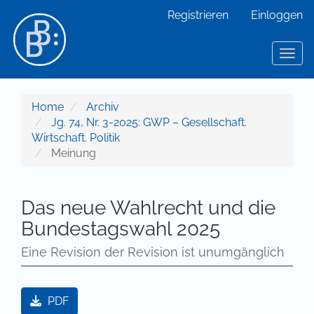
Hauptnavigation
Registrieren
Einloggen
Hauptinhalt
Sidebar
Toggl
Home
Archiv
Jg. 74, Nr. 3-2025: GWP – Gesellschaft.
Wirtschaft. Politik
Meinung
Das neue Wahlrecht und die
Bundestagswahl 2025
Eine Revision der Revision ist unumgänglich
Artikel-Sidebar
PDF