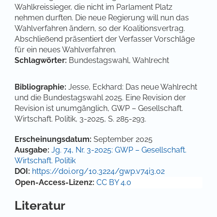
Wahlkreissieger, die nicht im Parlament Platz
nehmen durften. Die neue Regierung will nun das
Wahlverfahren ändern, so der Koalitionsvertrag.
Abschließend präsentiert der Verfasser Vorschläge
für ein neues Wahlverfahren.
Schlagwörter:
Bundestagswahl, Wahlrecht
Bibliographie:
Jesse, Eckhard: Das neue Wahlrecht
und die Bundestagswahl 2025. Eine Revision der
Revision ist unumgänglich, GWP – Gesellschaft.
Wirtschaft. Politik, 3-2025, S. 285-293.
Artikel-Details
Erscheinungsdatum:
September 2025
Ausgabe:
Jg. 74, Nr. 3-2025: GWP – Gesellschaft.
Wirtschaft. Politik
DOI:
https://doi.org/10.3224/gwp.v74i3.02
Open-Access-Lizenz:
CC BY 4.0
Literatur