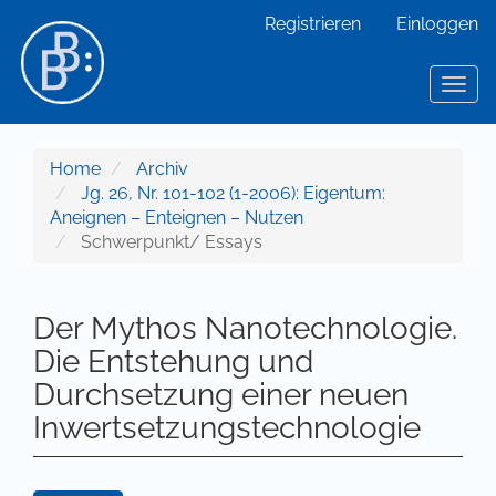
Hauptnavigation
Registrieren
Einloggen
Hauptinhalt
Sidebar
Toggl
Home
Archiv
Jg. 26, Nr. 101-102 (1-2006): Eigentum:
Aneignen – Enteignen – Nutzen
Schwerpunkt/ Essays
Der Mythos Nanotechnologie.
Die Entstehung und
Durchsetzung einer neuen
Inwertsetzungstechnologie
Artikel-Sidebar