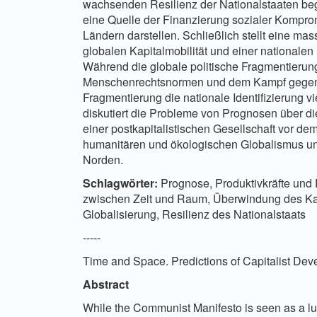
wachsenden Resilienz der Nationalstaaten begl
eine Quelle der Finanzierung sozialer Komprom
Ländern darstellen. Schließlich stellt eine mas
globalen Kapitalmobilität und einer nationalen 
Während die globale politische Fragmentierung i
Menschenrechtsnormen und dem Kampf gegen d
Fragmentierung die nationale Identifizierung 
diskutiert die Probleme von Prognosen über di
einer postkapitalistischen Gesellschaft vor d
humanitären und ökologischen Globalismus un
Norden.
Schlagwörter:
Prognose, Produktivkräfte und
zwischen Zeit und Raum, Überwindung des Kap
Globalisierung, Resilienz des Nationalstaats
-----
Time and Space. Predictions of Capitalist De
Abstract
While the Communist Manifesto is seen as a lucid