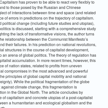
Capitalism has proven to be able to react very flexibly to
and to those posed by the Russian and Chinese
glect of interactions between time and space (and related
 of errors in predictions on the trajectory of capitalism.
 political change (including future studies and utopias),
politics is discussed, starting with a comprehensive study
ing the lack of transformative visions, the author turns
on the relationship between the Communist Manifesto’s
 their failures. In his prediction on national revolutions,
l structures in the course of capitalist development,
 an arena of global politics. The theory of regulation has
italist accumulation. In more recent times, however, this
 of nation states, related to profits from uneven
cial compromises in the most advanced and powerful
he principles of global capital mobility and national
ereignty). While the political fragmentation of the globe
 against climate change, this fragmentation is
tion in the Global North. The article concludes by
ure of capitalism and concrete utopias of a post-capitalist
tween a humanitarian and ecological globalism and the