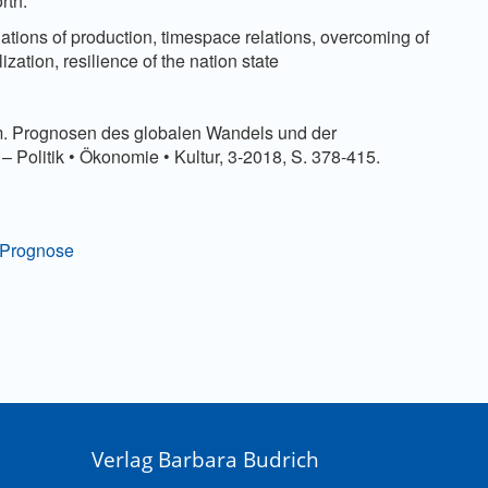
rth.
lations of production, timespace relations, overcoming of
ization, resilience of the nation state
m. Prognosen des globalen Wandels und der
olitik • Ökonomie • Kultur, 3-2018, S. 378-415.
d Prognose
Verlag Barbara Budrich