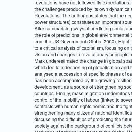
revolutions have not followed its expectations. 
the challenges produced by its own dynamics 
Revolutions. The author postulates that the ne
power structures) constitutes an important source
After summarising ways of predicting social and
the role of predictions in global environmental 
from the US Government (Global 2000). Highlight
to a critical analysis of capitalism, focusing 
vision and changes in revolutionary concepts and
Marx underestimated the change in global spatia
which led to a deepening of globalisation and to
analysed a succession of specific phases of cap
has been accompanied by the growing resilience
development, as a source of strengthening so
countries. Finally, mass migration undermines t
control of the ,mobility of labour (linked to sov
contrasts with human rights norms and the fight
strengthening many citizens’ national identifica
discussing the difficulties of predicting the fut
society against the background of conflicts be