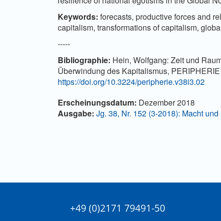
resilience of national egotisms in the Global No
Keywords:
forecasts, productive forces and re
capitalism, transformations of capitalism, global
-----
Bibliographie:
Hein, Wolfgang: Zeit und Rau
Überwindung des Kapitalismus, PERIPHERIE – P
https://doi.org/10.3224/peripherie.v38i3.02
Artikel-
Erscheinungsdatum:
Dezember 2018
Details
Ausgabe:
Jg. 38, Nr. 152 (3-2018): Macht un
+49 (0)2171 79491-50