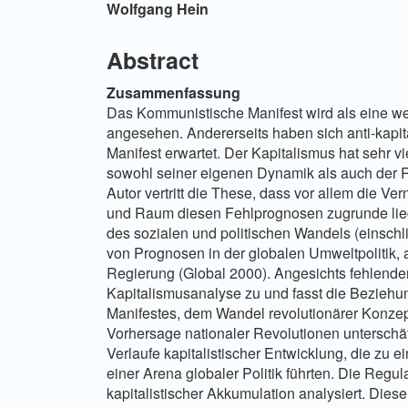
Hauptsächlicher
Wolfgang Hein
Artikelinhalt
Abstract
Zusammenfassung
Das Kommunistische Manifest wird als eine wei
angesehen. Andererseits haben sich anti-kapit
Manifest erwartet. Der Kapitalismus hat sehr 
sowohl seiner eigenen Dynamik als auch der R
Autor vertritt die These, dass vor allem die 
und Raum diesen Fehlprognosen zugrunde lieg
des sozialen und politischen Wandels (einschlie
von Prognosen in der globalen Umweltpolitik
Regierung (Global 2000). Angesichts fehlender 
Kapitalismusanalyse zu und fasst die Bezieh
Manifestes, dem Wandel revolutionärer Konzep
Vorhersage nationaler Revolutionen unterschä
Verlaufe kapitalistischer Entwicklung, die zu 
einer Arena globaler Politik führten. Die Regu
kapitalistischer Akkumulation analysiert. Diese