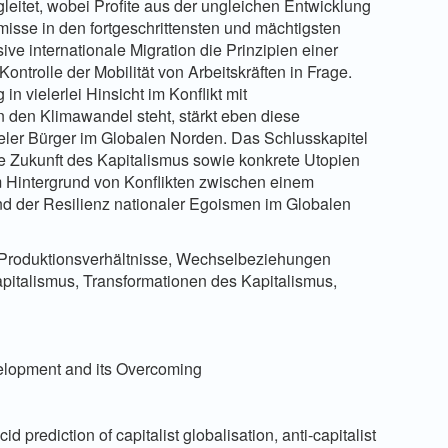
eitet, wobei Profite aus der ungleichen Entwicklung
isse in den fortgeschrittensten und mächtigsten
sive internationale Migration die Prinzipien einer
Kontrolle der Mobilität von Arbeitskräften in Frage.
n vielerlei Hinsicht im Konflikt mit
en Klimawandel steht, stärkt eben diese
vieler Bürger im Globalen Norden. Das Schlusskapitel
e Zukunft des Kapitalismus sowie konkrete Utopien
em Hintergrund von Konflikten zwischen einem
d der Resilienz nationaler Egoismen im Globalen
 Produktionsverhältnisse, Wechselbeziehungen
italismus, Transformationen des Kapitalismus,
velopment and its Overcoming
 prediction of capitalist globalisation, anti-capitalist