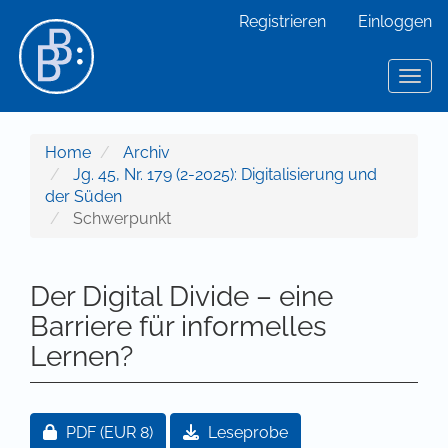
Hauptnavigation
Registrieren
Einloggen
Hauptinhalt
Sidebar
Toggl
Home
Archiv
Jg. 45, Nr. 179 (2-2025): Digitalisierung und
der Süden
Schwerpunkt
Der Digital Divide – eine
Barriere für informelles
Lernen?
Artikel-Sidebar
Zugang für Abonnent/innen oder durch Zahlung ei
PDF
(EUR 8)
Leseprobe