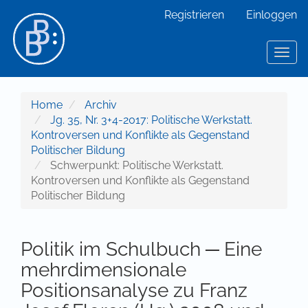
Hauptnavigation
Registrieren
Einloggen
Hauptinhalt
Sidebar
Toggl
Home
Archiv
Jg. 35, Nr. 3+4-2017: Politische Werkstatt.
Kontroversen und Konflikte als Gegenstand
Politischer Bildung
Schwerpunkt: Politische Werkstatt.
Kontroversen und Konflikte als Gegenstand
Politischer Bildung
Politik im Schulbuch ─ Eine
mehrdimensionale
Positionsanalyse zu Franz