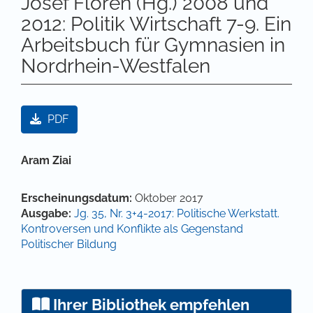
Josef Floren (Hg.) 2008 und
2012: Politik Wirtschaft 7-9. Ein
Arbeitsbuch für Gymnasien in
Nordrhein-Westfalen
Artikel-Sidebar
PDF
Hauptsächlicher Artikelinhalt
Aram Ziai
Artikel-Details
Erscheinungsdatum:
Oktober 2017
Ausgabe:
Jg. 35, Nr. 3+4-2017: Politische Werkstatt.
Kontroversen und Konflikte als Gegenstand
Politischer Bildung
Ihrer Bibliothek empfehlen