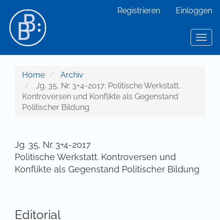
Hauptnavigation
Registrieren
Einloggen
Hauptinhalt
Sidebar
Toggl
Home
Archiv
Jg. 35, Nr. 3+4-2017: Politische Werkstatt.
Kontroversen und Konflikte als Gegenstand
Politischer Bildung
Jg. 35, Nr. 3+4-2017
Politische Werkstatt. Kontroversen und
Konflikte als Gegenstand Politischer Bildung
Editorial