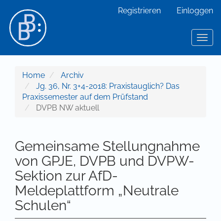
Hauptnavigation
Registrieren
Einloggen
Hauptinhalt
Sidebar
Toggl
Home
Archiv
Jg. 36, Nr. 3+4-2018: Praxistauglich? Das
Praxissemester auf dem Prüfstand
DVPB NW aktuell
Gemeinsame Stellungnahme
von GPJE, DVPB und DVPW-
Sektion zur AfD-
Meldeplattform „Neutrale
Schulen“