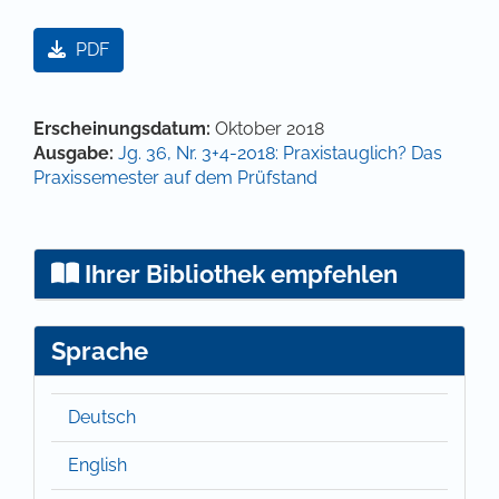
Artikel-Sidebar
PDF
Hauptsächlicher Artikelinhalt
Artikel-Details
Erscheinungsdatum:
Oktober 2018
Ausgabe:
Jg. 36, Nr. 3+4-2018: Praxistauglich? Das
Praxissemester auf dem Prüfstand
Ihrer Bibliothek empfehlen
Sprache
Deutsch
English