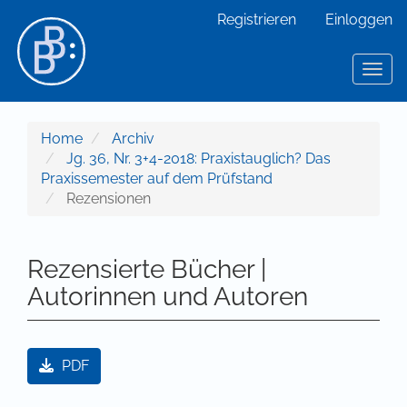
Hauptnavigation
Registrieren
Einloggen
Hauptinhalt
Sidebar
Toggl
Home
Archiv
Jg. 36, Nr. 3+4-2018: Praxistauglich? Das
Praxissemester auf dem Prüfstand
Rezensionen
Rezensierte Bücher |
Autorinnen und Autoren
Artikel-Sidebar
PDF