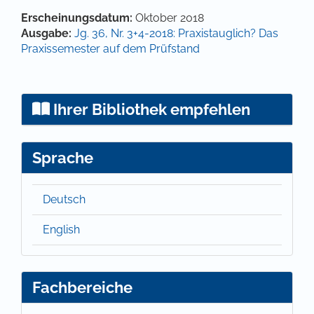
Hauptsächlicher Artikelinhalt
Artikel-Details
Erscheinungsdatum:
Oktober 2018
Ausgabe:
Jg. 36, Nr. 3+4-2018: Praxistauglich? Das
Praxissemester auf dem Prüfstand
Ihrer Bibliothek empfehlen
Sprache
Deutsch
English
Fachbereiche