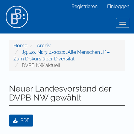
Hauptnavigation
Registrieren
Einloggen
Hauptinhalt
Sidebar
Toggl
Home
Archiv
Jg. 40, Nr. 3+4-2022: „Alle Menschen …!“ –
Zum Diskurs über Diversität
DVPB NW aktuell
Neuer Landesvorstand der
DVPB NW gewählt
Artikel-Sidebar
PDF