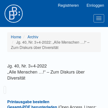
Hauptnavigation
Registrieren
Einloggen
Hauptinhalt
Sidebar
Togg
navig
Home
Archiv
Jg. 40, Nr. 3+4-2022: „Alle Menschen …!“ –
Zum Diskurs über Diversität
Jg. 40, Nr. 3+4-2022
„Alle Menschen …!“ – Zum Diskurs über
Diversität
Printausgabe bestellen
Gesamt-PDF herunterladen
(Open Access, Lizenz: