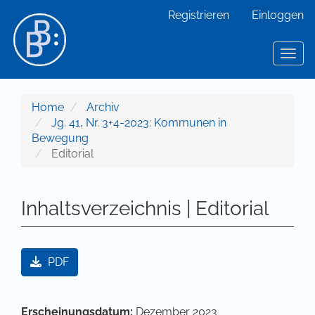
Hauptnavigation
Registrieren
Einloggen
Hauptinhalt
Sidebar
Toggl
Home
Archiv
Jg. 41, Nr. 3+4-2023: Kommunen in
Bewegung
Editorial
Inhaltsverzeichnis | Editorial
Artikel-Sidebar
PDF
Hauptsächlicher Artikelinhalt
Artikel-Details
Erscheinungsdatum:
Dezember 2023