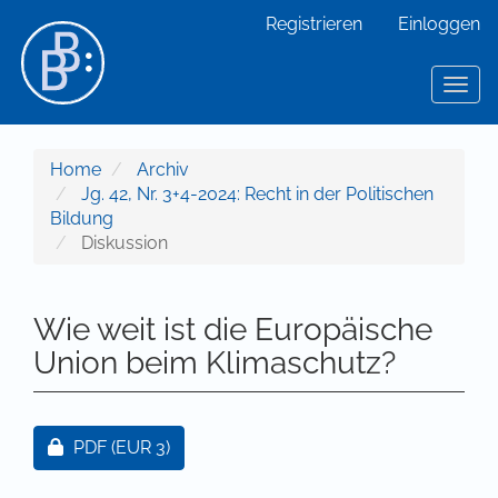
Hauptnavigation
Registrieren
Einloggen
Hauptinhalt
Sidebar
Toggl
Home
Archiv
Jg. 42, Nr. 3+4-2024: Recht in der Politischen
Bildung
Diskussion
Wie weit ist die Europäische
Union beim Klimaschutz?
Artikel-Sidebar
Zugang für Abonnent/innen oder durch Zahlung ei
PDF
(EUR 3)